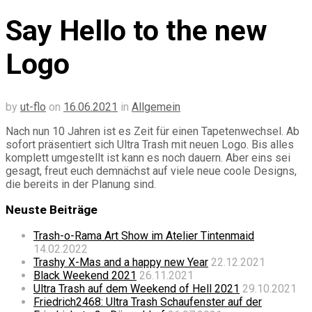
Say Hello to the new
Logo
by
ut-flo
on
16.06.2021
in
Allgemein
Nach nun 10 Jahren ist es Zeit für einen Tapetenwechsel. Ab
sofort präsentiert sich Ultra Trash mit neuen Logo. Bis alles
komplett umgestellt ist kann es noch dauern. Aber eins sei
gesagt, freut euch demnächst auf viele neue coole Designs,
die bereits in der Planung sind.
Neuste Beiträge
Trash-o-Rama Art Show im Atelier Tintenmaid
14.02.2022
Trashy X-Mas and a happy new Year
22.12.2021
Black Weekend 2021
26.11.2021
Ultra Trash auf dem Weekend of Hell 2021
29.10.2021
Friedrich2468: Ultra Trash Schaufenster auf der