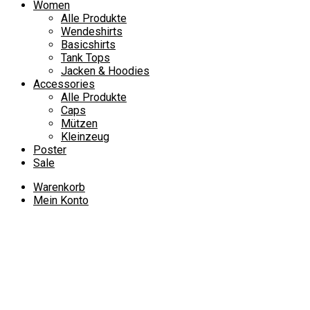
Women
Alle Produkte
Wendeshirts
Basicshirts
Tank Tops
Jacken & Hoodies
Accessories
Alle Produkte
Caps
Mützen
Kleinzeug
Poster
Sale
Warenkorb
Mein Konto