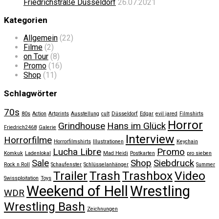
Friedrichstraße Düsseldorf
26.07.2021
Kategorien
Allgemein
(22)
Filme
(2)
on Tour
(8)
Promo
(16)
Shop
(11)
Schlagwörter
70s
80s
Action
Artprints
Ausstellung
cult
Düsseldorf
Edgar
evil jared
Filmshirts
Horror
Grindhouse
Hans im Glück
Friedrich2468
Galerie
Interview
Horrorfilme
Horrorfilmshirts
Illustrationen
Keychain
Lucha Libre
Promo
Komkuk
Ladenlokal
Mad Heidi
Postkarten
pro sieben
Sale
Shop
Siebdruck
Rock n Roll
Schaufenster
Schlüsselanhänger
Summer
Trailer
Trash
Trashbox
Video
Swissploitation
Toys
Weekend of Hell
Wrestling
WDR
Wrestling Bash
Zeichnungen