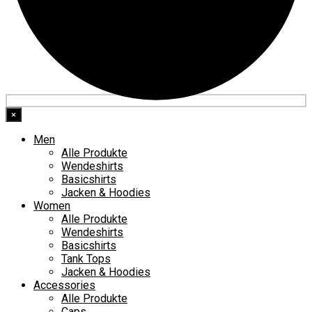
×
Men
Alle Produkte
Wendeshirts
Basicshirts
Jacken & Hoodies
Women
Alle Produkte
Wendeshirts
Basicshirts
Tank Tops
Jacken & Hoodies
Accessories
Alle Produkte
Caps