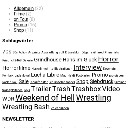
Allgemein
(22)
Filme
(2)
on Tour
(8)
Promo
(16)
Shop
(11)
Schlagwörter
70s
80s
Action
Artprints
Ausstellung
cult
Düsseldorf
Edgar
evil jared
Filmshirts
Horror
Grindhouse
Hans im Glück
Friedrich2468
Galerie
Interview
Horrorfilme
Horrorfilmshirts
Illustrationen
Keychain
Lucha Libre
Promo
Komkuk
Ladenlokal
Mad Heidi
Postkarten
pro sieben
Sale
Shop
Siebdruck
Rock n Roll
Schaufenster
Schlüsselanhänger
Summer
Trailer
Trash
Trashbox
Video
Swissploitation
Toys
Weekend of Hell
Wrestling
WDR
Wrestling Bash
Zeichnungen
NEWSLETTER