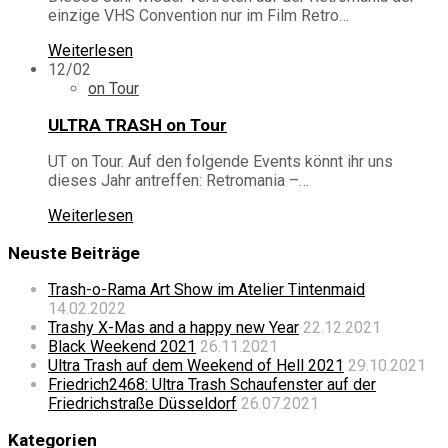
einzige VHS Convention nur im Film Retro…
Weiterlesen
12/02
on Tour
ULTRA TRASH on Tour
UT on Tour. Auf den folgende Events könnt ihr uns
dieses Jahr antreffen: Retromania –…
Weiterlesen
Neuste Beiträge
Trash-o-Rama Art Show im Atelier Tintenmaid
14.02.2022
Trashy X-Mas and a happy new Year
22.12.2021
Black Weekend 2021
26.11.2021
Ultra Trash auf dem Weekend of Hell 2021
29.10.2021
Friedrich2468: Ultra Trash Schaufenster auf der
Friedrichstraße Düsseldorf
26.07.2021
Kategorien