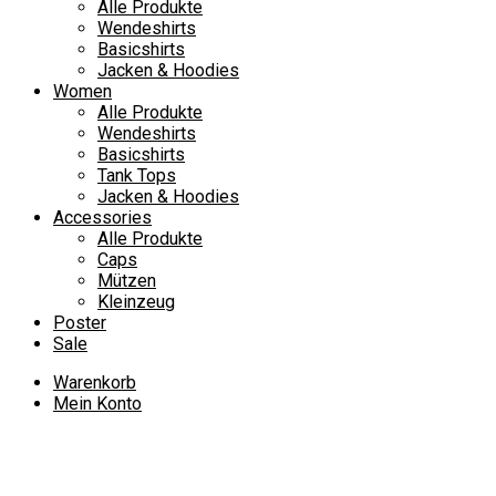
Alle Produkte
Wendeshirts
Basicshirts
Jacken & Hoodies
Women
Alle Produkte
Wendeshirts
Basicshirts
Tank Tops
Jacken & Hoodies
Accessories
Alle Produkte
Caps
Mützen
Kleinzeug
Poster
Sale
Warenkorb
Mein Konto