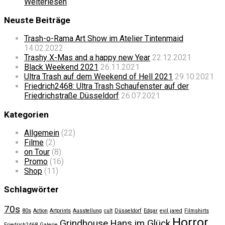
Weiterlesen
Neuste Beiträge
Trash-o-Rama Art Show im Atelier Tintenmaid
14.02.2022
Trashy X-Mas and a happy new Year
22.12.2021
Black Weekend 2021
26.11.2021
Ultra Trash auf dem Weekend of Hell 2021
29.10.2021
Friedrich2468: Ultra Trash Schaufenster auf der
Friedrichstraße Düsseldorf
26.07.2021
Kategorien
Allgemein
(22)
Filme
(2)
on Tour
(8)
Promo
(16)
Shop
(11)
Schlagwörter
70s
80s
Action
Artprints
Ausstellung
cult
Düsseldorf
Edgar
evil jared
Filmshirts
Horror
Grindhouse
Hans im Glück
Friedrich2468
Galerie