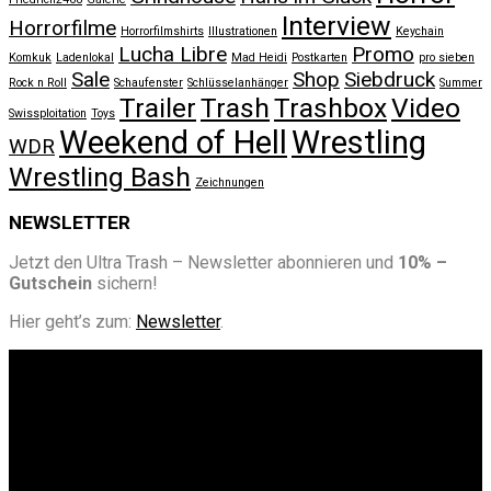
Interview
Horrorfilme
Horrorfilmshirts
Illustrationen
Keychain
Lucha Libre
Promo
Komkuk
Ladenlokal
Mad Heidi
Postkarten
pro sieben
Sale
Shop
Siebdruck
Rock n Roll
Schaufenster
Schlüsselanhänger
Summer
Trailer
Trash
Trashbox
Video
Swissploitation
Toys
Weekend of Hell
Wrestling
WDR
Wrestling Bash
Zeichnungen
NEWSLETTER
Jetzt den Ultra Trash – Newsletter abonnieren und
10% –
Gutschein
sichern!
Hier geht’s zum:
Newsletter
.