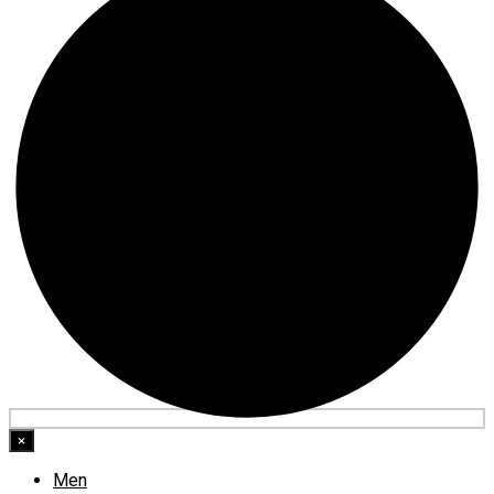
×
Men