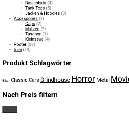
Basicshirts
(4)
Tank Tops
(5)
Jacken & Hoodies
(3)
Accessories
(9)
Caps
(2)
Mützen
(2)
Taschen
(1)
Kleinzeug
(4)
Poster
(28)
Sale
(14)
Produkt Schlagwörter
Horror
Movi
Grindhouse
Metal
Classic Cars
Biker
Nach Preis filtern
Filter