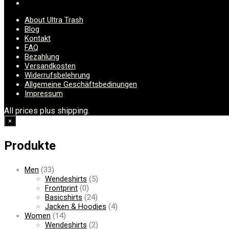
About Ultra Trash
Blog
Kontakt
FAQ
Bezahlung
Versandkosten
Widerrufsbelehrung
Allgemeine Geschäftsbedinungen
Impressum
All prices plus shipping.
×
Produkte
Men
(33)
Wendeshirts
(5)
Frontprint
(0)
Basicshirts
(24)
Jacken & Hoodies
(4)
Women
(14)
Wendeshirts
(2)