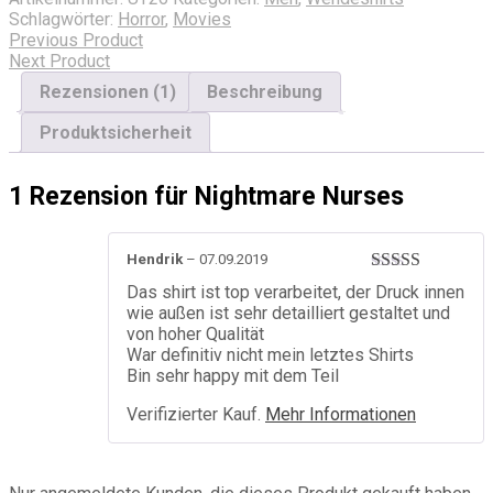
Schlagwörter:
Horror
,
Movies
Previous Product
Next Product
Rezensionen (1)
Beschreibung
Produktsicherheit
1 Rezension für
Nightmare Nurses
Hendrik
–
07.09.2019
Bewertet mit
Das shirt ist top verarbeitet, der Druck innen
5
von 5
wie außen ist sehr detailliert gestaltet und
von hoher Qualität
War definitiv nicht mein letztes Shirts
Bin sehr happy mit dem Teil
Verifizierter Kauf.
Mehr Informationen