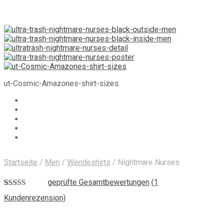
ut-Cosmic-Amazones-shirt-sizes
Startseite
/
Men
/
Wendeshirts
/
Nightmare Nurses
geprüfte Gesamtbewertungen
(
1
Bewertet mit
1
Kundenrezension)
5.00
von 5,
basierend auf
Kundenbewertung