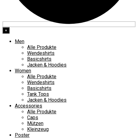
×
Men
Alle Produkte
Wendeshirts
Basicshirts
Jacken & Hoodies
Women
Alle Produkte
Wendeshirts
Basicshirts
Tank Tops
Jacken & Hoodies
Accessories
Alle Produkte
Caps
Mützen
Kleinzeug
Poster