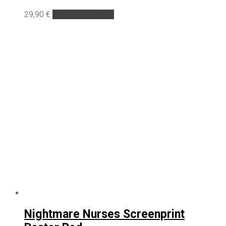
29,90
€
In den Warenkorb
Nightmare Nurses Screenprint