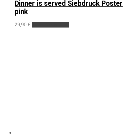
Dinner is served Siebdruck Poster
pink
29,90
€
In den Warenkorb