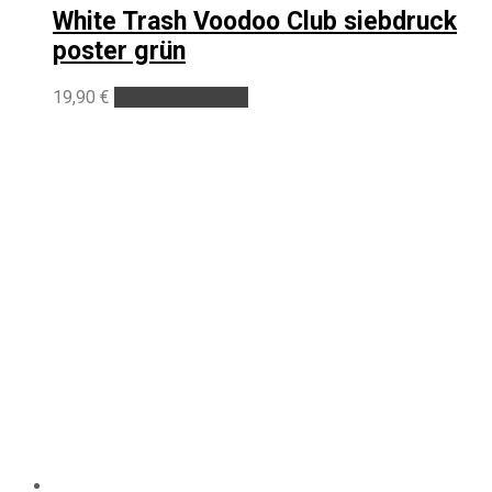
White Trash Voodoo Club siebdruck
poster grün
19,90
€
In den Warenkorb