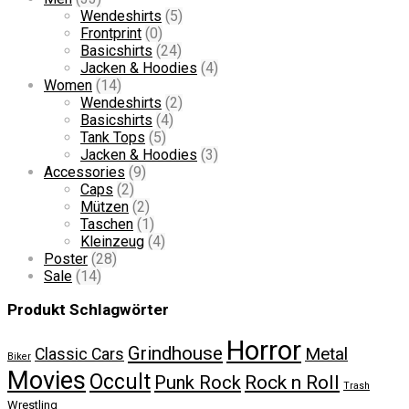
Wendeshirts
(5)
Frontprint
(0)
Basicshirts
(24)
Jacken & Hoodies
(4)
Women
(14)
Wendeshirts
(2)
Basicshirts
(4)
Tank Tops
(5)
Jacken & Hoodies
(3)
Accessories
(9)
Caps
(2)
Mützen
(2)
Taschen
(1)
Kleinzeug
(4)
Poster
(28)
Sale
(14)
Produkt Schlagwörter
Horror
Grindhouse
Metal
Classic Cars
Biker
Movies
Occult
Rock n Roll
Punk Rock
Trash
Wrestling