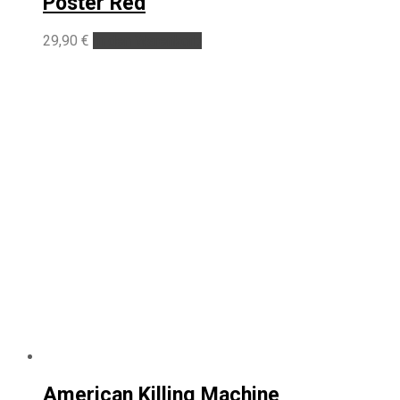
Poster Red
29,90
€
In den Warenkorb
American Killing Machine