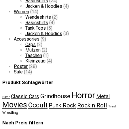
Basicshirts
(24)
Jacken & Hoodies
(4)
Women
(14)
Wendeshirts
(2)
Basicshirts
(4)
Tank Tops
(5)
Jacken & Hoodies
(3)
Accessories
(9)
Caps
(2)
Mützen
(2)
Taschen
(1)
Kleinzeug
(4)
Poster
(28)
Sale
(14)
Produkt Schlagwörter
Horror
Grindhouse
Metal
Classic Cars
Biker
Movies
Occult
Rock n Roll
Punk Rock
Trash
Wrestling
Nach Preis filtern