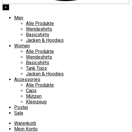
×
Men
Alle Produkte
Wendeshirts
Basicshirts
Jacken & Hoodies
Women
Alle Produkte
Wendeshirts
Basicshirts
Tank Tops
Jacken & Hoodies
Accessories
Alle Produkte
Caps
Mützen
Kleinzeug
Poster
Sale
Warenkorb
Mein Konto