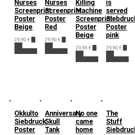
Nurses
Nurses
Killing
is
Screenprint
Screenprint
Machine
served
Poster
Poster
Screenprint
Siebdruc
Beige
Red
Poster
Poster
Beige
pink
29,90
€
In
29,90
€
In
den
den
29,90
€
In
29,90
€
In
Warenkorb
Warenkorb
den
den
Warenkorb
Warenkorb
Okkulto
Anniversary
No one
The
Siebdruck
Skull
came
Stuff
Poster
Tank
home
Siebdruc