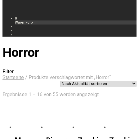
0
Warenkorb
Horror
Filter
Startseite
/
Produkte verschlagwortet mit „Horror“
Nach
Ergebnisse 1 – 16 von 55 werden angezeigt
Aktualität
sortiert