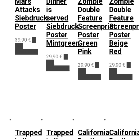
Mars
Dinner
Zombie
Zombie
Attacks
is
Double
Double
Siebdruck
served
Feature
Feature
Poster
Siebdruck
Screenprint
Screenpr
Poster
Poster
Poster
39,90
€
In
Mintgreen
Green
Beige
den
Pink
Red
Warenkorb
29,90
€
In
den
29,90
€
In
29,90
€
In
Warenkorb
den
den
Warenkorb
Warenkorb
Trapped
Trapped
California
Californi