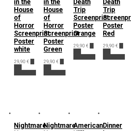
in the
in the
Death
Death
House
House
Trip
Trip
of
of
Screenprint
Screenpr
Horror
Horror
Poster
Poster
Screenprint
Screenprint
Orange
Red
Poster
Poster
29,90
€
In
29,90
€
In
white
Green
den
den
Warenkorb
Warenkorb
29,90
€
In
29,90
€
In
den
den
Warenkorb
Warenkorb
Nightmare
Nightmare
American
Dinner